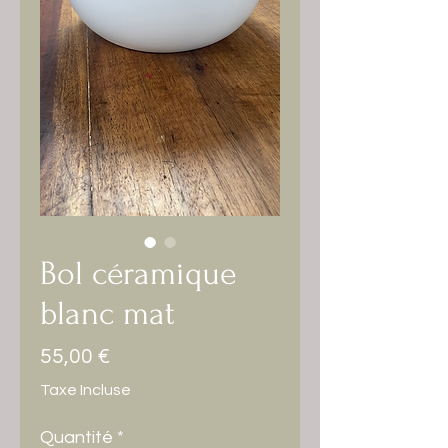
Bol céramique
blanc mat
Prix
55,00 €
Taxe Incluse
Quantité
*