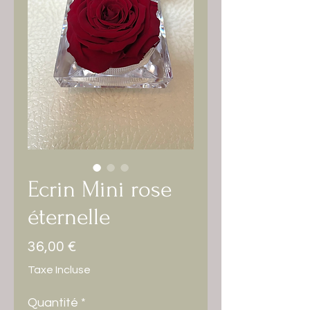
Ecrin Mini rose
éternelle
Prix
36,00 €
Taxe Incluse
Quantité
*