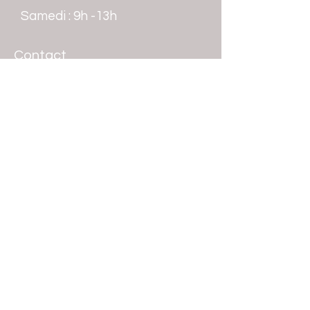
​​Samedi : 9h -13h
Contact
Tél.:
0590 38 31 22
vert.tige.gp@gmail.com
Adresse : 6 immeuble le Quadrat .
Voie principale.
ZI de Jarry
97122 Baie Mahault Guadeloupe
Boutique
Tout voir
Bouquets
Pots
Plantes
Mariage