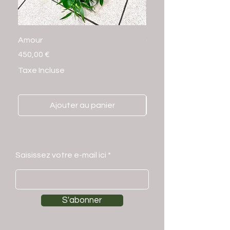
Amour
croix blanche
Prix
Prix
450,00 €
400,00 €
Taxe Incluse
Taxe Incluse
Ajouter au panier
Saisissez votre e-mail ici
S'abonner