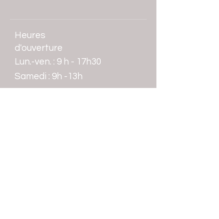
Heures
d'ouverture
Lun.-ven. : 9 h - 17h30
​​Samedi : 9h -13h
Contact
Tél.:
0590 38 31 22
vert.tige.gp@gmail.com
Adresse : 6 immeuble le Quadrat .
Voie principale.
ZI de Jarry
97122 Baie Mahault Guadeloupe
Boutique