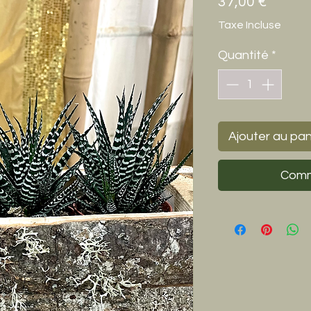
Prix
37,00 €
Taxe Incluse
Quantité
*
Ajouter au pan
Comm