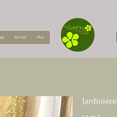
age
Tout voir
Plus
Jardinièr