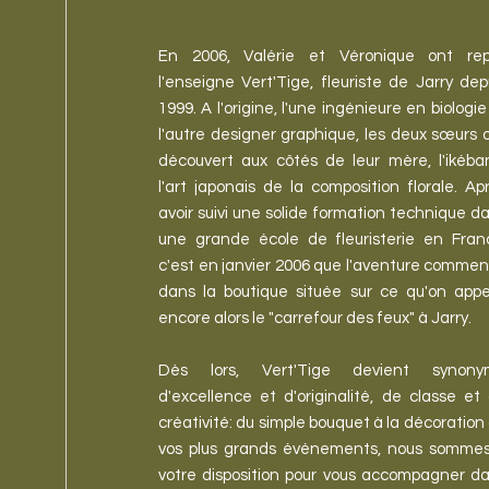
En 2006, Valérie et Véronique ont rep
l'enseigne Vert'Tige, fleuriste de Jarry dep
1999. A l'origine, l'une ingénieure en biologie
l'autre designer graphique, les deux sœurs 
découvert aux côtés de leur mère, l'ikéba
l'art japonais de la composition florale. Ap
avoir suivi une solide formation technique d
une grande école de fleuristerie en Fran
c'est en janvier 2006 que l'aventure comme
dans la boutique située sur ce qu'on appe
encore alors le "carrefour des feux" à Jarry.
Dès lors, Vert'Tige devient synony
d'excellence et d'originalité, de classe et
créativité: du simple bouquet à la décoration
vos plus grands événements, nous somme
votre disposition pour vous accompagner d