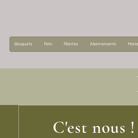
Bouquets
Pots
Plantes
Abonnements
Mari
C'est nous !