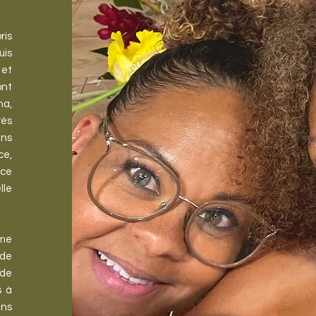
ris
uis
 et
ont
na,
rès
ans
ce,
nce
lle
me
 de
 de
s à
ans