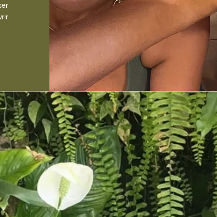
ser
rir