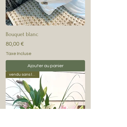
Bouquet blanc
Prix
80,00 €
Taxe Incluse
Ajouter au panier
vendu sans le vase