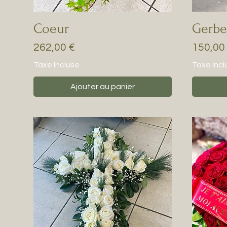
Coeur
Gerbe
Prix
Prix
262,00 €
150,00
Taxe Incluse
Taxe Incl
Ajouter au panier