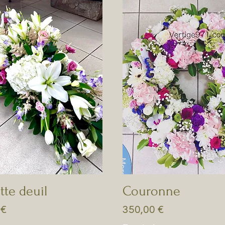
tte deuil
Couronne
Prix
 €
350,00 €