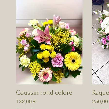
Coussin rond coloré
Raque
Prix
Prix
132,00 €
250,00