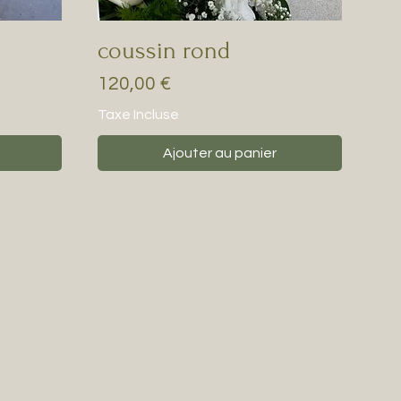
coussin rond
Prix
120,00 €
Taxe Incluse
Ajouter au panier