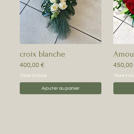
croix blanche
Amou
Prix
Prix
400,00 €
450,00
Taxe Incluse
Taxe Incl
Ajouter au panier