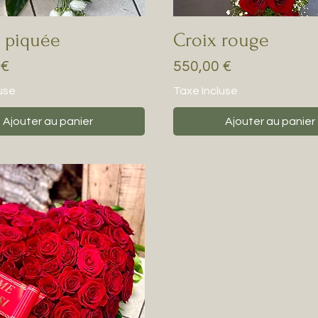
 piquée
Croix rouge
Prix
 €
550,00 €
use
Taxe Incluse
Ajouter au panier
Ajouter au panier