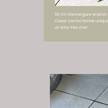
50 cm d'envergure environ 
Coeur confectionné unique
un etre très cher