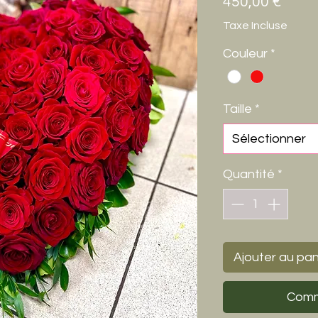
Prix
450,00 €
Taxe Incluse
Couleur
*
Taille
*
Sélectionner
Quantité
*
Ajouter au pan
Comm