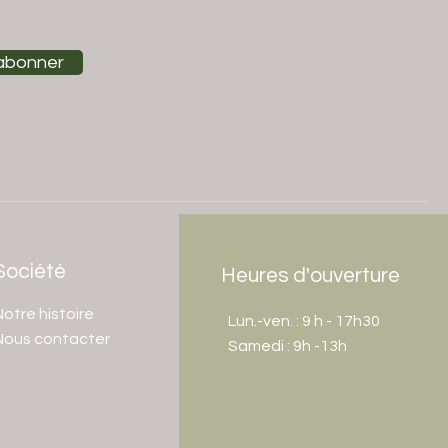
abonner
Société
Heures d'ouverture
otre histoire
Lun.-ven. : 9 h - 17h30
Nous contacter
​​Samedi : 9h -13h