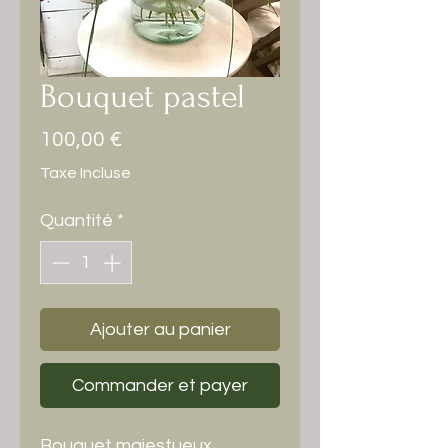
Bouquet pastel
Prix
100,00 €
Taxe Incluse
Quantité
*
Ajouter au panier
Commander et payer
Bouquet majestueux