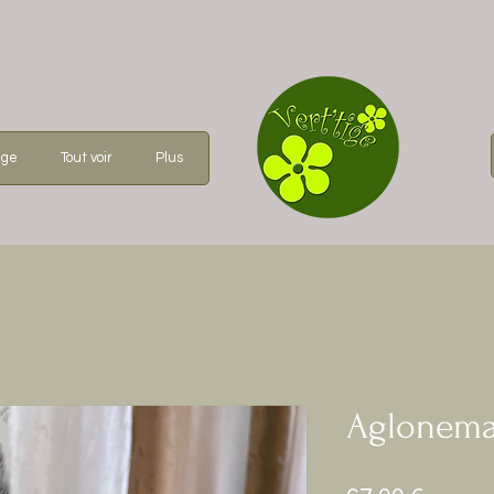
age
Tout voir
Plus
Aglonema