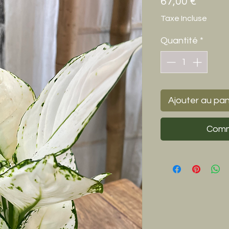
Prix
67,00 €
Taxe Incluse
Quantité
*
Ajouter au pan
Comm