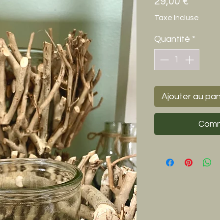
Prix
29,00 €
Taxe Incluse
Quantité
*
Ajouter au pan
Comm