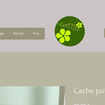
age
Tout voir
Plus
Cache pot