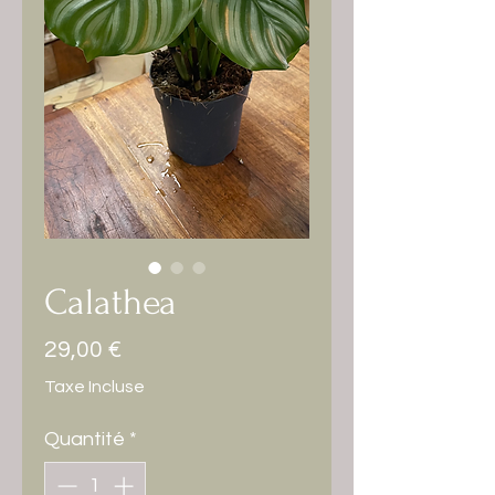
Calathea
Prix
29,00 €
Taxe Incluse
Quantité
*