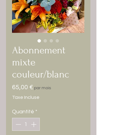
Abonnement
mixte
couleur/blanc
Prix
65,00 €
par mois
Taxe Incluse
Quantité
*