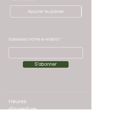
Ajouter au panier
Saisissez votre e-mail ici
S'abonner
Heures
d'ouverture
Lun.-ven. : 9 h - 17h30
​​Samedi : 9h -13h