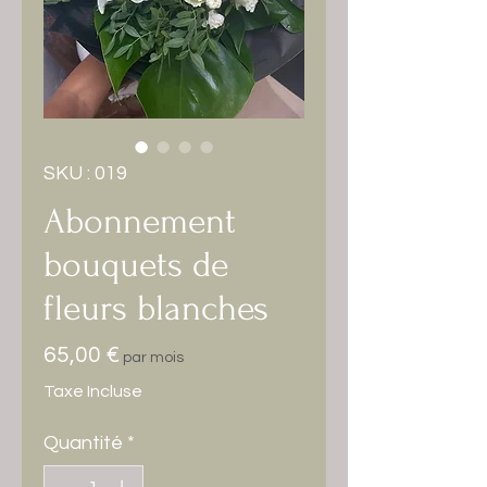
SKU : 019
Abonnement
bouquets de
fleurs blanches
Prix
65,00 €
par mois
Taxe Incluse
Quantité
*