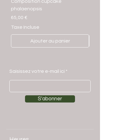
Composition cupcake
Composition cupcake
phalaenopsis
Prix
65,00 €
Prix
65,00 €
Taxe Incluse
Taxe Incluse
Ajouter au panier
Saisissez votre e-mail ici
S'abonner
Heures